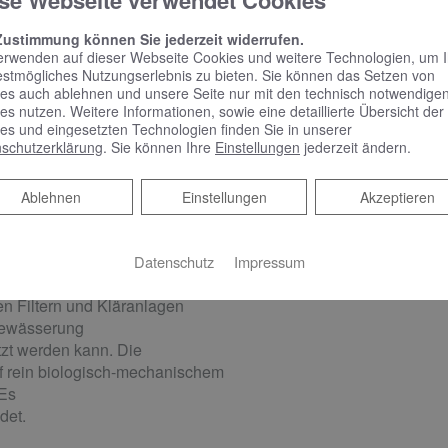
se Webseite verwendet Cookies
uns an – wir beraten Sie gerne.
Zustimmung können Sie jederzeit widerrufen.
erwenden auf dieser Webseite Cookies und weitere Technologien, um 
estmögliches Nutzungserlebnis zu bieten. Sie können das Setzen von
es auch ablehnen und unsere Seite nur mit den technisch notwendige
es nutzen. Weitere Informationen, sowie eine detaillierte Übersicht der
es und eingesetzten Technologien finden Sie in unserer
schutzerklärung
. Sie können Ihre
Einstellungen
jederzeit ändern.
durch die Nutzung von Grauwasser
Ablehnen
Ablehnen
Einstellungen
Akzeptieren
zwasser, das z. B. beim
n anfällt. In einem
Datenschutz
Impressum
zwasser gesammelt,
en Filtern und Kläranlagen
nbewässerung
tzt werden kann. Die
uf rein biologisch-mechanischem
 Es
det.