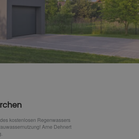
irchen
le des kostenlosen Regenwassers
Grauwassernutzung! Arne Dehnert
g.