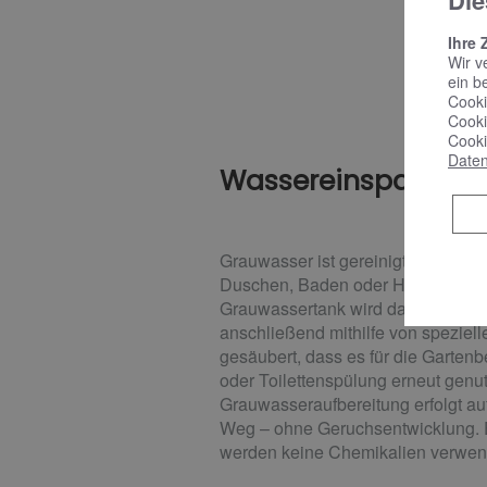
Die
Ihre 
Wir v
ein b
Cooki
Cooki
Cooki
Daten
Wassereinsparung 
Grauwasser ist gereinigtes Schmut
Duschen, Baden oder Händewasche
Grauwassertank wird das Schmut
anschließend mithilfe von speziell
gesäubert, dass es für die Garte
oder Toilettenspülung erneut genu
Grauwasseraufbereitung erfolgt a
Weg – ohne Geruchsentwicklung.
werden keine Chemikalien verwen