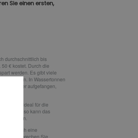
en Sie einen ersten,
h durchschnittlich bis
 50 € kostet. Durch die
art werden. Es gibt viele
anzengießen. In Wassertonnen
Regenwasser aufgefangen,
t er sich ideal für die
sche. Ebenso kann das
utzt werden.
önnen durch eine
werden. Sprechen Sie