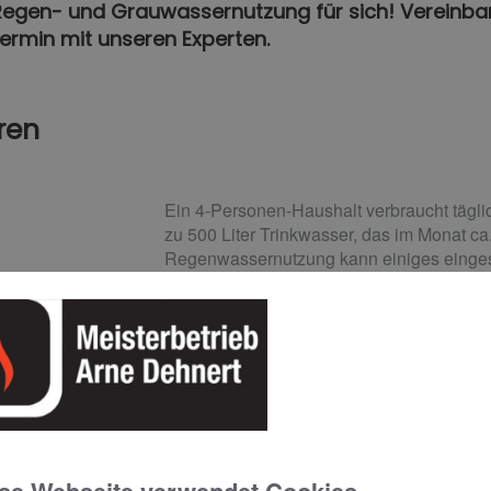
 Regen- und Grauwassernutzung für sich! Vereinbar
ermin mit unseren Experten.
ren
Ein 4-Personen-Haushalt verbraucht täglic
zu 500 Liter Trinkwasser, das im Monat ca.
Regenwassernutzung kann einiges eingesp
Anwendungsmöglichkeiten, z. B. zum Pfl
wird das aus den Dachrinnen gespeiste 
gespeichert und bei Bedarf entnommen.
Da Regen kalkarm und sehr weich ist, eigne
Waschmaschine und schont somit die Wä
Regenwasser für die Toilettenspülung gen
Bis zu 50 % des Trinkwasserverbrauchs k
Regenwassernutzungsanlage eingespart 