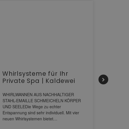
Whirlsysteme für Ihr
Gesta
Private Spa | Kaldewei
alltä
HANS
WHIRLWANNEN AUS NACHHALTIGER
STAHL-EMAILLE SCHMEICHELN KÖRPER
Stil für 
UND SEELEDie Wege zu echter
HANSAGENE
Entspannung sind sehr individuell. Mit vier
von Wascht
neuen Whirlsystemen bietet…
unterschi
konzipiert