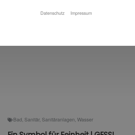
Datenschutz
Impressum
Bad
,
Sanitär
,
Sanitäranlagen
,
Wasser
Ein Symbol für Feinheit | GESSI