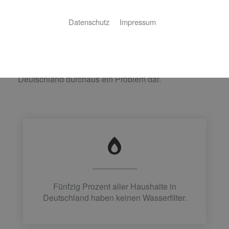
Bad – Wasser ist unser wichtigster Rohstoff und
Lebensmittel Nummer eins. Im Schnitt verbraucht
Datenschutz
Impressum
jeder Bundesbürger täglich etwa 130 Liter. Stellen
Sie sich nun eine Verunreinigung dieses Wassers
vor. Denn was die Meisten nicht wissen:
Schmutziges Trinkwasser betrifft nicht nur
Entwicklungsländer, sondern stellt auch in
Deutschland durchaus ein Problem dar.
Fünfzig Prozent aller Haushalte in
Deutschland haben keinen Wasserfilter.