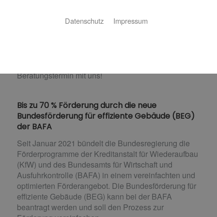
So sparen Sie bares Geld
Datenschutz
Impressum
Sie möchten Ihre Heizungsanlage modernisieren?
Wir helfen Ihnen, die richtigen Fördermittel zu
beantragen und so bis zu 70 % Förderung zu
erhalten. Vereinbaren Sie einfach einen
Beratungstermin mit uns!
Bis zu 70 % Förderung durch die neue
Bundesförderung für effiziente Gebäude (BEG)
der BAFA
Seit Januar 2021 bündelt die Bundesregierung die
Förderprogramme der Kreditanstalt für Wiederaufbau
(KfW) und des Bundesamts für Wirtschaft und
Ausfuhrkontrolle (BAFA) in einem vereinfachten und
optimierten Förderangebot. Die Bundesförderung für
effiziente Gebäude (BEG) kann bei der BAFA
beantragt werden und soll den Prozess zur