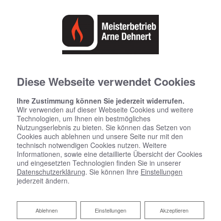
Diese Webseite verwendet Cookies
Datenschutzerklärung
Ihre Zustimmung können Sie jederzeit widerrufen.
Wir verwenden auf dieser Webseite Cookies und weitere
Technologien, um Ihnen ein bestmögliches
Wir bedanken uns für Ihren Besuch bei Arne Dehnert GmbH.
Nutzungserlebnis zu bieten. Sie können das Setzen von
Der sichere Umgang mit Ihren Daten ist uns besonders
Cookies auch ablehnen und unsere Seite nur mit den
wichtig. Wir möchten Sie daher hiermit ausführlich über die
technisch notwendigen Cookies nutzen. Weitere
Verwendung Ihrer Daten bei dem Besuch unseres
Informationen, sowie eine detaillierte Übersicht der Cookies
und eingesetzten Technologien finden Sie in unserer
Webauftritts informieren.
Datenschutzerklärung
. Sie können Ihre
Einstellungen
jederzeit ändern.
1 Begriffsbestimmungen
Ablehnen
Ablehnen
Einstellungen
Akzeptieren