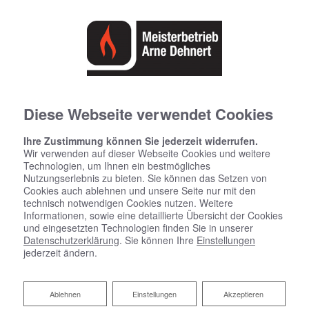
Diese Webseite verwendet Cookies
Barrierefreiheitserklärung
Ihre Zustimmung können Sie jederzeit widerrufen.
Wir verwenden auf dieser Webseite Cookies und weitere
Technologien, um Ihnen ein bestmögliches
Arne Dehnert GmbH bemüht sich, ihre Website im
Nutzungserlebnis zu bieten. Sie können das Setzen von
Einklang mit dem Barrierefreiheitsstärkungsgesetz
Cookies auch ablehnen und unsere Seite nur mit den
technisch notwendigen Cookies nutzen. Weitere
(BFSG) sowie der EU-Norm EN 301 549 barrierefrei
Informationen, sowie eine detaillierte Übersicht der Cookies
zugänglich zu machen.
und eingesetzten Technologien finden Sie in unserer
Datenschutzerklärung
. Sie können Ihre
Einstellungen
jederzeit ändern.
Diese Erklärung zur Barrierefreiheit gilt
für: https://dehnert-heizung-sanitaer.de
Ablehnen
Ablehnen
Einstellungen
Akzeptieren