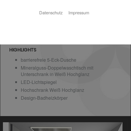
Datenschutz
Impressum
HIGHLIGHTS
barrierefreie 5-Eck-Dusche
Mineralguss-Doppelwaschtisch mit
Unterschrank in Weiß Hochglanz
LED-Lichtspiegel
Hochschrank Weiß Hochglanz
Design-Badheizkörper