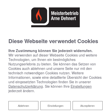
Diese Webseite verwendet Cookies
Startseite
»
Bad
»
Badinspiration & Musterbäder
»
Komfort-Bad 8,2 ㎡
Ihre Zustimmung können Sie jederzeit widerrufen.
Wir verwenden auf dieser Webseite Cookies und weitere
Technologien, um Ihnen ein bestmögliches
Komfort-Bad 8,2 ㎡
Nutzungserlebnis zu bieten. Sie können das Setzen von
Cookies auch ablehnen und unsere Seite nur mit den
technisch notwendigen Cookies nutzen. Weitere
Informationen, sowie eine detaillierte Übersicht der Cookies
und eingesetzten Technologien finden Sie in unserer
Datenschutzerklärung
. Sie können Ihre
Einstellungen
jederzeit ändern.
Ablehnen
Ablehnen
Einstellungen
Akzeptieren