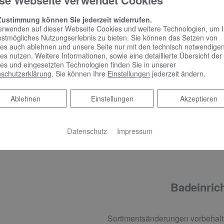
se Webseite verwendet Cookies
Zustimmung können Sie jederzeit widerrufen.
erwenden auf dieser Webseite Cookies und weitere Technologien, um 
estmögliches Nutzungserlebnis zu bieten. Sie können das Setzen von
es auch ablehnen und unsere Seite nur mit den technisch notwendige
CCESSOIRES
es nutzen. Weitere Informationen, sowie eine detaillierte Übersicht der
es und eingesetzten Technologien finden Sie in unserer
schutzerklärung
. Sie können Ihre
Einstellungen
jederzeit ändern.
VIGOUR vogue Papierhalter ohne Deckel, verchromt und Bürs
und weißem Bürstenkopf, verchromt
Ablehnen
Ablehnen
Einstellungen
Akzeptieren
VIGOUR vogue Handtuchhalter 45 cm 2-teilig, starr, verchro
VIGOUR vogue Glashalter mit Glas und Flüssigseifespender 
Datenschutz
Impressum
Badeinrich
Sortimentsänderungen vorbehalt