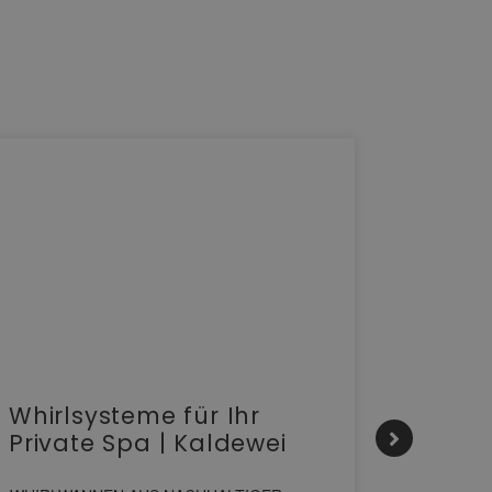
Whirlsysteme für Ihr
Gesta
Private Spa | Kaldewei
alltä
HANS