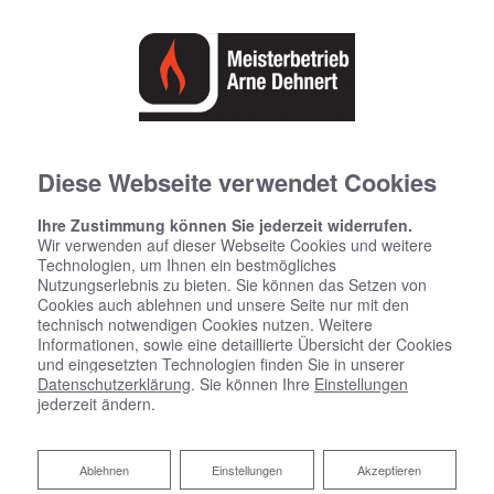
Diese Webseite verwendet Cookies
Startseite
»
Bad
»
Badinspiration & Musterbäder
»
Luxus-Bad 7 ㎡
Ihre Zustimmung können Sie jederzeit widerrufen.
Wir verwenden auf dieser Webseite Cookies und weitere
Technologien, um Ihnen ein bestmögliches
Luxus-Bad 7 ㎡
Nutzungserlebnis zu bieten. Sie können das Setzen von
Cookies auch ablehnen und unsere Seite nur mit den
technisch notwendigen Cookies nutzen. Weitere
Informationen, sowie eine detaillierte Übersicht der Cookies
und eingesetzten Technologien finden Sie in unserer
Datenschutzerklärung
. Sie können Ihre
Einstellungen
jederzeit ändern.
Ablehnen
Ablehnen
Einstellungen
Akzeptieren