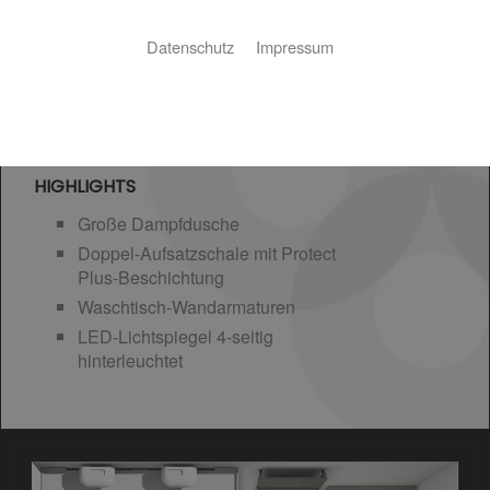
Datenschutz
Impressum
HIGHLIGHTS
Große Dampfdusche
Doppel-Aufsatzschale mit Protect
Plus-Beschichtung
Waschtisch-Wandarmaturen
LED-Lichtspiegel 4-seitig
hinterleuchtet